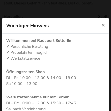
stellt. Dieses Gefährt kann fast alles. Bist du bereit?
Hersteller:
Scott
×
Wichtiger Hinweis
1199€
Willkommen bei Radsport Sütterlin
✔ Persönliche Beratung
✔ Probefahrten möglich
Zurück
✔ Werkstattservice
Startseite
Öffnungszeiten Shop
Di – Fr: 10:00 – 13:00 & 14:00 – 18:00
Rennräder/Gravel/ Custom
Sa 10:00 – 13:00
E-Bikes
Werkstattannahme nur mit Termin
Di – Fr: 10:00 – 12:00 & 15:30 – 17:45
Mountainbikes
Sa. nach Vereinbarung