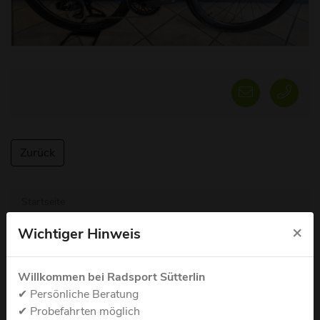
Zurück
Startseite
×
Wichtiger Hinweis
Rennräder/Gravel/ Custom
E-Bikes
Willkommen bei Radsport Sütterlin
✔ Persönliche Beratung
Mountainbikes
✔ Probefahrten möglich