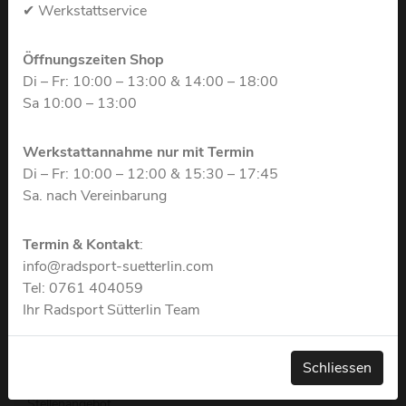
✔ Werkstattservice
Aktuelle Angebote
Öffnungszeiten Shop
JobRad Service
Di – Fr: 10:00 – 13:00 & 14:00 – 18:00
Sa 10:00 – 13:00
Eurorad- das Dienstrad
Deutsche Dienstrad
Werkstattannahme nur mit Termin
Di – Fr: 10:00 – 12:00 & 15:30 – 17:45
Finance a Bike
Sa. nach Vereinbarung
Werkstatt
Termin & Kontakt
:
info@radsport-suetterlin.com
Kontakt
Tel: 0761 404059
Ihr Radsport Sütterlin Team
Teile & Zubehör
FAQ- Radsport Sütterlin
Schliessen
Stellenangebot