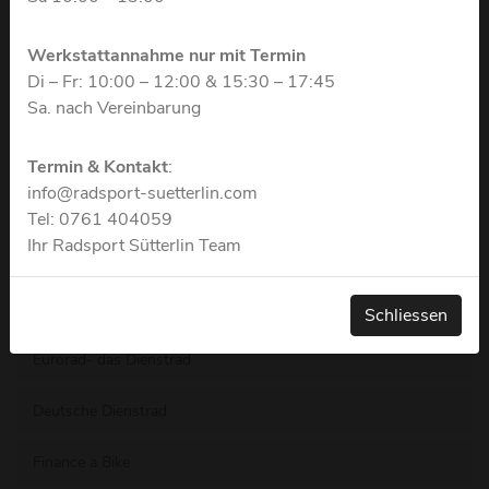
Startseite
Werkstattannahme nur mit Termin
Di – Fr: 10:00 – 12:00 & 15:30 – 17:45
Rennräder/Gravel/ Custom
Sa. nach Vereinbarung
E-Bikes
Termin & Kontakt
:
info@radsport-suetterlin.com
Mountainbikes
Tel: 0761 404059
Ihr Radsport Sütterlin Team
Aktuelle Angebote
JobRad Service
Schliessen
Eurorad- das Dienstrad
Deutsche Dienstrad
Finance a Bike