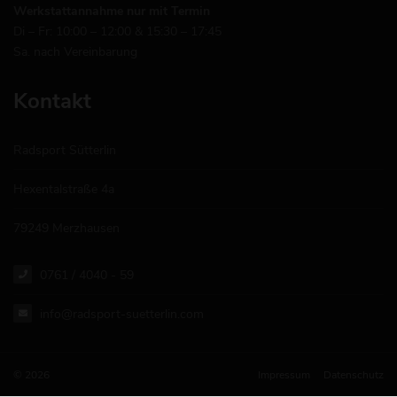
Werkstattannahme nur mit Termin
Di – Fr: 10:00 – 12:00 & 15:30 – 17:45
Sa. nach Vereinbarung
Kontakt
Radsport Sütterlin
Hexentalstraße 4a
79249 Merzhausen
0761 / 4040 - 59
info@radsport-suetterlin.com
© 2026
Impressum
Datenschutz